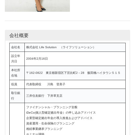
会社概要
会社名
株式会社 Life Solution （ライフソリューション）
設立年
2004年2月16日
月日
本社所
〒162-0822 東京都新宿区下宮比町2－28 飯田橋ハイタウン５１５
在地
役員
代表取締役 川島 登美子
取引銀
三井住友銀行 下井草支店
行
ファイナンシャル・プランニング全般
iDeCo(個人型確定拠出年金）の申し込みアドバイス
企業型確定拠出年金の導入推進およびアドバイス
資産運用・生命保険のプランニング
相続事業継承プランニング
セミナー講師