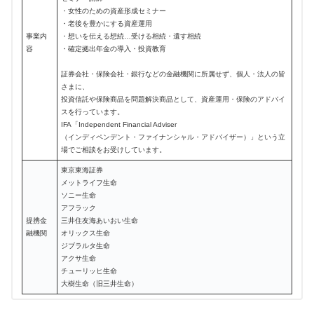
・女性のための資産形成セミナー
・老後を豊かにする資産運用
事業内
・想いを伝える想続…受ける相続・遺す相続
容
・確定拠出年金の導入・投資教育
証券会社・保険会社・銀行などの金融機関に所属せず、個人・法人の皆
さまに、
投資信託や保険商品を問題解決商品として、資産運用・保険のアドバイ
スを行っています。
IFA「Independent Financial Adviser
（インディペンデント・ファイナンシャル・アドバイザー）」という立
場でご相談をお受けしています。
東京東海証券
メットライフ生命
ソニー生命
アフラック
提携金
三井住友海あいおい生命
融機関
オリックス生命
ジブラルタ生命
アクサ生命
チューリッヒ生命
大樹生命（旧三井生命）