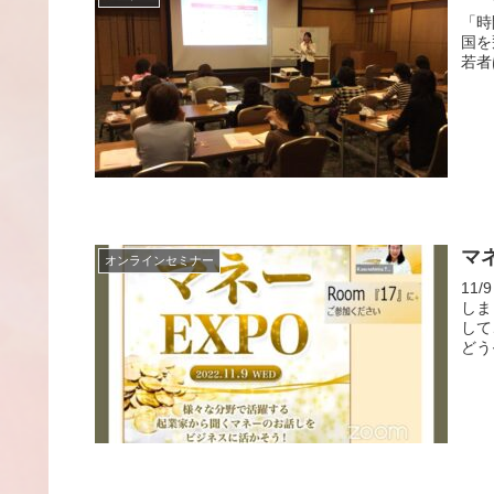
「時間は大切
国を飛び回っ
マ
オンラインセミナー
11
しまし
して
どう